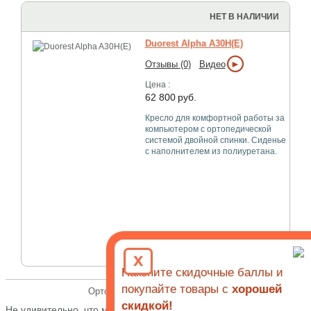
НЕТ В НАЛИЧИИ
Duorest Alpha A30H(E)
►
Отзывы (0)
Видео
Цена :
62 800
руб.
Кресло для комфортной работы за
компьютером с ортопедической
системой двойной спинки. Сиденье
с наполнителем из полиуретана.
x
Накопите скидочные баллы и
покупайте товары с
хорошей
Ортопедические кресла Duorest
скидкой!
Не удивительно, что модели этой серии, проектировались