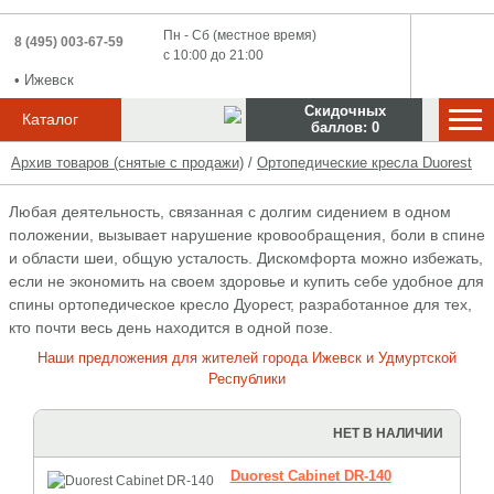
Пн - Сб (местное время)
8 (495) 003-67-59
с 10:00 до 21:00
•
Ижевск
Скидочных
▼
Каталог
баллов:
0
Архив товаров (снятые с продажи)
/
Ортопедические кресла Duorest
Любая деятельность, связанная с долгим сидением в одном
положении, вызывает нарушение кровообращения, боли в спине
и области шеи, общую усталость. Дискомфорта можно избежать,
если не экономить на своем здоровье и купить себе удобное для
спины ортопедическое кресло Дуорест, разработанное для тех,
кто почти весь день находится в одной позе.
Наши предложения для жителей города Ижевск и Удмуртской
Республики
НЕТ В НАЛИЧИИ
Duorest Cabinet DR-140