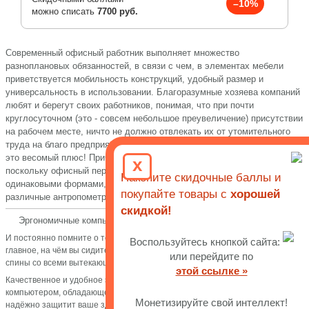
–10%
можно списать
7700 руб.
Современный офисный работник выполняет множество
разноплановых обязанностей, в связи с чем, в элементах мебели
приветствуется мобильность конструкций, удобный размер и
универсальность в использовании. Благоразумные хозяева компаний
любят и берегут своих работников, понимая, что при почти
круглосуточном (это - совсем небольшое преувеличение) присутствии
на рабочем месте, ничто не должно отвлекать их от утомительного
труда на благо предприятия. Простыми словами, удобное кресло –
это весомый плюс! Причем обладающее массой различных настроек,
x
поскольку офисный персонал это не собрание фотомоделей с
Накопите скидочные баллы и
одинаковыми формами, а совершенно разные люди, имеющие
покупайте товары с
хорошей
различные антропометрические характеристики.
скидкой!
Эргономичные компьютерные и офисные кресла - обзор, отзывы
И постоянно помните о том, что если не обращать внимание на то, как и,
Воспользуйтесь кнопкой сайта:
главное, на чём вы сидите, можно заполучить хроническое заболевание
или перейдите по
спины со всеми вытекающими последствиями.
этой ссылке »
Качественное и удобное эргономичное кресло для работы за
компьютером, обладающее хорошими ортопедическими свойствами,
Монетизируйте свой интеллект!
надёжно защитит ваше здоровье. Сохраняйте правильной осанку и у вас