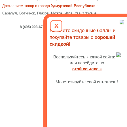
Доставляем товар в города
Удмуртской Республики
:
Сарапул, Воткинск, Глазов, Можга, Игра, Ува
и другие
x
8 (495) 003-67-59
E-mail
: info@chair-best.ru
Накопите скидочные баллы и
покупайте товары с
хорошей
скидкой!
Воспользуйтесь кнопкой сайта:
или перейдите по
этой ссылке »
Монетизируйте свой интеллект!